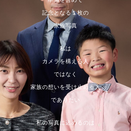
記念となる１枚の
家族写真
私は
カメラを構える人
ではなく
家族の想いを受け止める人
でありたい
私の写真に込めるのは